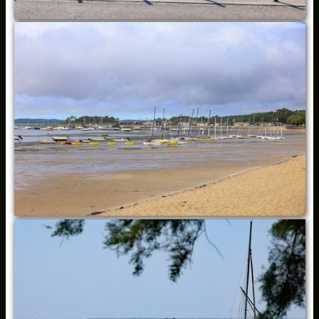
DIVERS
▼
Pédagogie
▼
Liens
Diaporamas Divers
Voyages (Diaporamas)
Faune (Diaporamas)