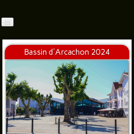
Accueil
Qui Suis-Je?
Bassin d'Arcachon 2024
Balades France (1)
▼
Balades France(2)
▼
Balades France (3)
▼
Balades À L'étranger(3)
▼
Faune (Photos)
▼
Autres Thèmes
▼