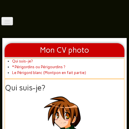
Accueil
Qui Suis-Je?
Mon CV photo
Balades France (1)
▼
Qui suis-je?
* Périgordins ou Périgourdins ?
Balades France(2)
▼
Le Périgord blanc (Montpon en fait partie)
Balades France (3)
▼
Qui suis-je?
Balades À L'étranger(3)
▼
Faune (Photos)
▼
Autres Thèmes
▼