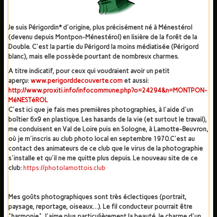
DIVERS
▼
Je suis Périgordin* d'origine, plus précisément né à Ménestérol
(devenu depuis Montpon-Ménestérol) en lisière de la forêt de la
Pédagogie
▼
Double. C'est la partie du Périgord la moins médiatisée (Périgord
blanc), mais elle possède pourtant de nombreux charmes.
Liens
A titre indicatif, pour ceux qui voudraient avoir un petit
aperçu:
www.perigorddecouverte.com
et aussi:
Diaporamas Divers
http://www.proxiti.info/infocommune.php?o=24294&n=MONTPON-
MéNESTéROL
Voyages (Diaporamas)
C'est ici que je fais mes premières photographies, à l'aide d'un
boîtier 6x9 en plastique. Les hasards de la vie (et surtout le travail),
Faune (Diaporamas)
me conduisent en Val de Loire puis en Sologne, à Lamotte-Beuvron,
où je m'inscris au club photo local en septembre 1970.C'est au
contact des animateurs de ce club que le virus de la photographie
s'installe et qu'il ne me quitte plus depuis. Le nouveau site de ce
club:
https://photolamottois.club
Mes goûts photographiques sont très éclectiques (portrait,
paysage, reportage, oiseaux…). Le fil conducteur pourrait être
"harmonie". J'aime plus particulièrement la beauté, le charme d'un