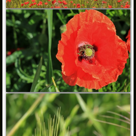
DIVERS
▼
Pédagogie
▼
Liens
Diaporamas Divers
Voyages (Diaporamas)
Faune (Diaporamas)