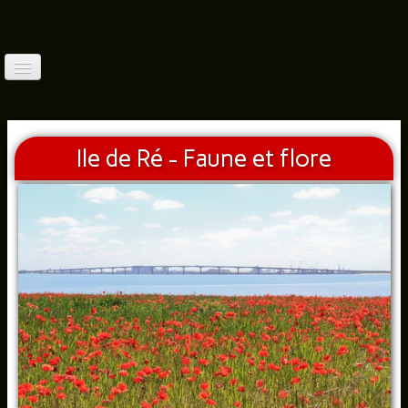
Accueil
Qui Suis-Je?
Ile de Ré - Faune et flore
Balades France (1)
▼
Balades France(2)
▼
Balades France (3)
▼
Balades À L'étranger(3)
▼
Faune (Photos)
▼
Autres Thèmes
▼