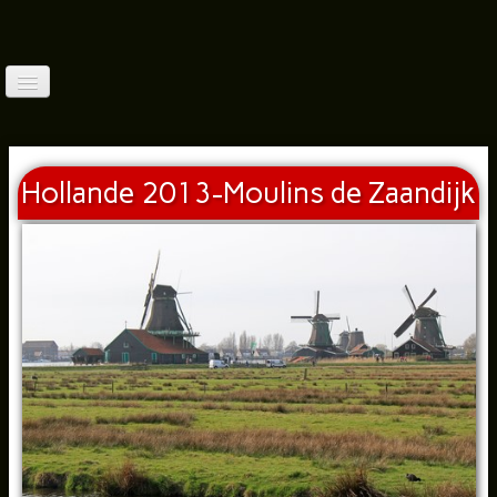
Accueil
Qui Suis-Je?
Hollande 2013-Moulins de Zaandijk
Balades France (1)
▼
Balades France(2)
▼
Balades France (3)
▼
Balades À L'étranger(3)
▼
Faune (Photos)
▼
Autres Thèmes
▼