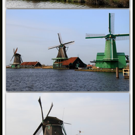
DIVERS
▼
Pédagogie
▼
Liens
Diaporamas Divers
Voyages (Diaporamas)
Faune (Diaporamas)