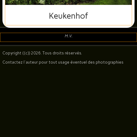
DIVERS
▼
Keukenhof
Pédagogie
▼
M.V.
Liens
Diaporamas Divers
Copyright ((c)) 2026. Tous droits réservés.
Contactez l'auteur pour tout usage éventuel des photographies
Voyages (Diaporamas)
Faune (Diaporamas)