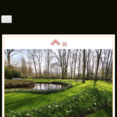
Accueil
Qui Suis-Je?
Balades France (1)
▼
Balades France(2)
▼
Balades France (3)
▼
Balades À L'étranger(3)
▼
Faune (Photos)
▼
Autres Thèmes
▼