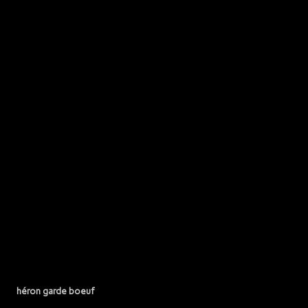
héron garde boeuf